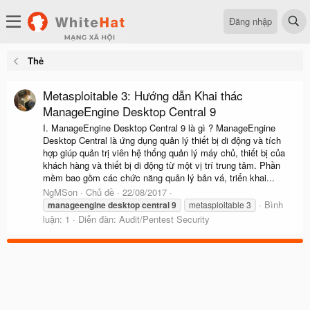
Đăng nhập
Thẻ
Metasploitable 3: Hướng dẫn Khai thác
ManageEngine Desktop Central 9
I. ManageEngine Desktop Central 9 là gì ? ManageEngine
Desktop Central là ứng dụng quản lý thiết bị di động và tích
hợp giúp quản trị viên hệ thống quản lý máy chủ, thiết bị của
khách hàng và thiết bị di động từ một vị trí trung tâm. Phần
mềm bao gồm các chức năng quản lý bản vá, triển khai...
NgMSon
Chủ đề
22/08/2017
Bình
manageengine
desktop
central
9
metasploitable 3
luận: 1
Diễn đàn:
Audit/Pentest Security