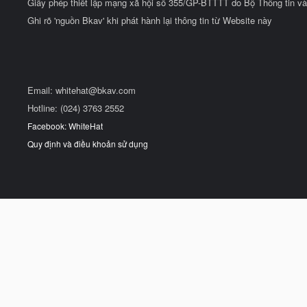
Giấy phép thiết lập mạng xã hội số 355/GP-BTTTT do Bộ Thông tin và
Ghi rõ 'nguồn Bkav' khi phát hành lại thông tin từ Website này
Email:
whitehat@bkav.com
Hotline: (024) 3763 2552
Facebook: WhiteHat
Quy định và điều khoản sử dụng