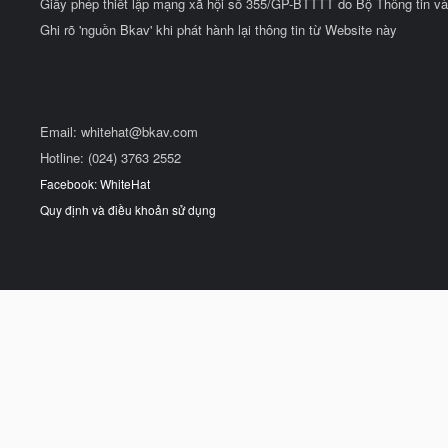
Giấy phép thiết lập mạng xã hội số 355/GP-BTTTT do Bộ Thông tin và
Ghi rõ 'nguồn Bkav' khi phát hành lại thông tin từ Website này
Email:
whitehat@bkav.com
Hotline: (024) 3763 2552
Facebook: WhiteHat
Quy định và điều khoản sử dụng