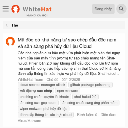
Đăng nhập
Thẻ
Mã độc có khả năng tự sao chép đầu độc npm
và sẵn sàng phá hủy dữ liệu Cloud
Các nhà nghiên cứu bảo mật vừa phát hiện một biến thể nguy
hiểm của sâu máy tính (worm) tự sao chép mang tên Shai-
hulud. Phiên bản 2.0 này không chỉ đầu độc kho lưu trữ npm
mà còn tấn công trực tiếp vào hệ sinh thái Cloud với khả năng
đánh cắp thông tin xác thực và phá hủy dữ liệu. Shai-hulud...
WhiteHat Team
Chủ đề
02/12/2025
cloud secrets manager attack
github package poisoning
mã
độc
tự
sao
chép
npm malware
phishing chiếm quyền tài khoản
shai-hulud 2.0
tấn công aws gcp azure
tấn công chuỗi cung ứng phần mềm
wiper malware phá hủy dữ liệu
Bình luận: 0
Diễn đàn:
đánh cắp thông tin xác thực cloud
Virus/Malware