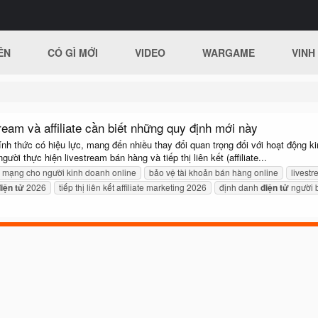
ÊN
CÓ GÌ MỚI
VIDEO
WARGAME
VINH
ream và affiliate cần biết những quy định mới này
nh thức có hiệu lực, mang đến nhiều thay đổi quan trọng đối với hoạt động k
ời thực hiện livestream bán hàng và tiếp thị liên kết (affiliate...
 mạng cho người kinh doanh online
bảo vệ tài khoản bán hàng online
livest
iện
tử
2026
tiếp thị liên kết affiliate marketing 2026
định danh
điện
tử
người 