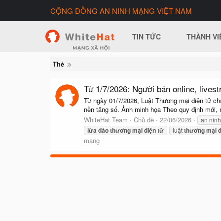
CỘNG ĐỒNG AN NINH MẠNG VIỆT NAM
TIN TỨC
THÀNH VI
Thẻ
Từ 1/7/2026: Người bán online, livest
Từ ngày 01/7/2026, Luật Thương mại điện tử chí
nền tảng số. Ảnh minh họa Theo quy định mới, ngư
WhiteHat Team
Chủ đề
22/06/2026
an ninh
lừa
đảo
thương
mại
điện
tử
luật
thương
mại
đ
mạng