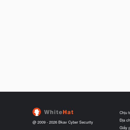
Chịu 
Địa c
@ 2009 -
2026
Bkav Cyber Security
Giấy 