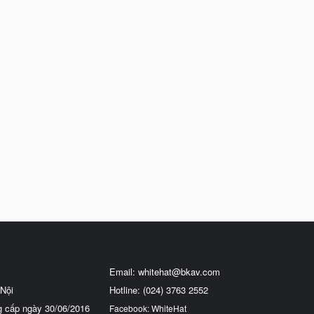
Email:
whitehat@bkav.com
Nội
Hotline: (024) 3763 2552
g cấp ngày 30/06/2016
Facebook: WhiteHat