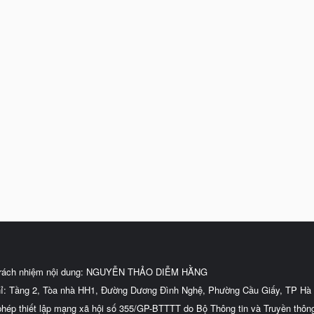
trách nhiệm nội dung: NGUYỄN THẢO DIỄM HẰNG
hỉ: Tầng 2, Tòa nhà HH1, Đường Dương Đình Nghệ, Phường Cầu Giấy, TP Hà 
phép thiết lập mạng xã hội số 355/GP-BTTTT do Bộ Thông tin và Truyền thôn