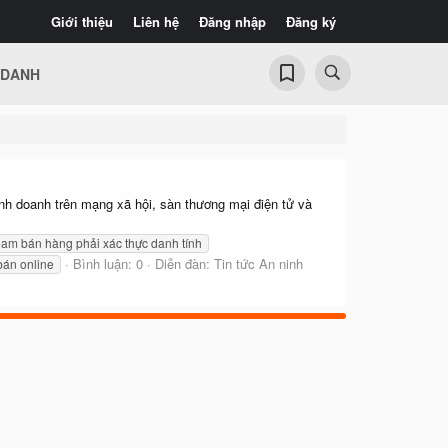
Giới thiệu
Liên hệ
Đăng nhập
Đăng ký
 DANH
inh doanh trên mạng xã hội, sàn thương mại điện tử và
ream bán hàng phải xác thực danh tính
Bình luận: 0
Diễn đàn:
Tin tức An ninh
bán online