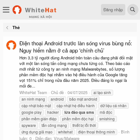
Đăng nhập
Thẻ
Điện thoại Android trước làn sóng virus bùng nổ:
Nguy hiểm nằm ở cả app 'chính chủ’
Hơn 3,3 tỷ người dùng Android trên toàn cầu đang phải đối mặt
với một làn sóng tấn công mạng chưa từng có. Theo báo cáo
mới nhất từ công ty an ninh mạng Malwarebytes, số lượng
phần mềm độc hại nhắm vào hệ điều hành của Google tăng
vọt 151% chỉ trong nửa đầu năm 2025. Điều đáng lo ngại là
mối đe...
WhiteHat Team
Chủ đề
04/07/2025
ai tạo sinh
an ninh mạng
android
bảo mật android
cập nhật bảo mật
cập nhật hệ điều hành
dữ liệu cá nhân
google play
hacker
lừa
đảo
qua
sms
mã độc
phần mềm gián điệp
phần mềm độc hại
smishing
spyware
tấn công mạng
thiết bị lỗi thời
Bình
ứng dụng giả mạo
whitehat
điện thoại thông minh
luận: 0
Diễn đàn:
Virus/Malware