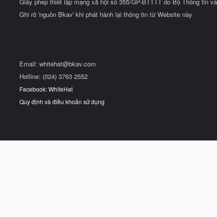
Giấy phép thiết lập mạng xã hội số 355/GP-BTTTT do Bộ Thông tin và
Ghi rõ 'nguồn Bkav' khi phát hành lại thông tin từ Website này
Email:
whitehat@bkav.com
Hotline: (024) 3763 2552
Facebook: WhiteHat
Quy định và điều khoản sử dụng