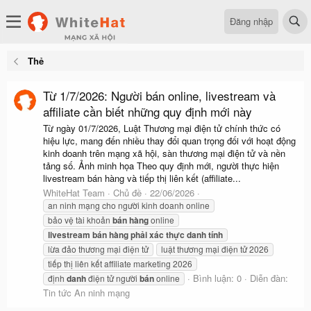
Đăng nhập
Thẻ
Từ 1/7/2026: Người bán online, livestream và
affiliate cần biết những quy định mới này
Từ ngày 01/7/2026, Luật Thương mại điện tử chính thức có
hiệu lực, mang đến nhiều thay đổi quan trọng đối với hoạt động
kinh doanh trên mạng xã hội, sàn thương mại điện tử và nền
tảng số. Ảnh minh họa Theo quy định mới, người thực hiện
livestream bán hàng và tiếp thị liên kết (affiliate...
WhiteHat Team
Chủ đề
22/06/2026
an ninh mạng cho người kinh doanh online
bảo vệ tài khoản
bán
hàng
online
livestream
bán
hàng
phải
xác
thực
danh
tính
lừa đảo thương mại điện tử
luật thương mại điện tử 2026
tiếp thị liên kết affiliate marketing 2026
Bình luận: 0
Diễn đàn:
định
danh
điện tử người
bán
online
Tin tức An ninh mạng