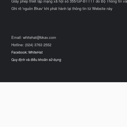
Giấy phép thiết lập mạng xã hội số 355/GP-BTTTT do Bộ Thông tin và
Ghi rõ 'nguồn Bkav' khi phát hành lại thông tin từ Website này
Email:
whitehat@bkav.com
Hotline: (024) 3763 2552
Facebook: WhiteHat
Quy định và điều khoản sử dụng