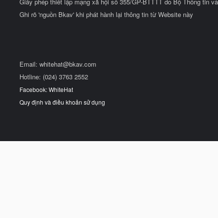
Giấy phép thiết lập mạng xã hội số 355/GP-BTTTT do Bộ Thông tin và
Ghi rõ 'nguồn Bkav' khi phát hành lại thông tin từ Website này
Email:
whitehat@bkav.com
Hotline: (024) 3763 2552
Facebook: WhiteHat
Quy định và điều khoản sử dụng