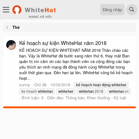
Đăng nhập
Thẻ
Kế hoạch sự kiện WhiteHat năm 2018
KẾ HOẠCH SỰ KIỆN WHITEHAT NĂM 2018 Thân chào các
bạn, Vậy là WhiteHat đã bước sang năm thứ 6, thay mặt Ban
quản trị xin cảm ơn các bạn thành viên và cộng đồng các bạn
yêu thích an ninh mạng đã đồng hành cùng WhiteHat trong
suốt thời gian qua. Đến hẹn lại lên, WhiteHat công bố kế hoạch
hoạt...
sunny
Chủ đề
10/02/2018
kế
hoạch
hoạt
động
whitehat
ke hoach
whitehat
whitehat
whitehat
2018
whitehat
.vn
Bình luận: 9
Diễn đàn:
Thông báo, Khen thưởng - Kỷ luật