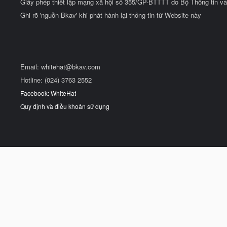
Giấy phép thiết lập mạng xã hội số 355/GP-BTTTT do Bộ Thông tin và
Ghi rõ 'nguồn Bkav' khi phát hành lại thông tin từ Website này
Email:
whitehat@bkav.com
Hotline: (024) 3763 2552
Facebook: WhiteHat
Quy định và điều khoản sử dụng