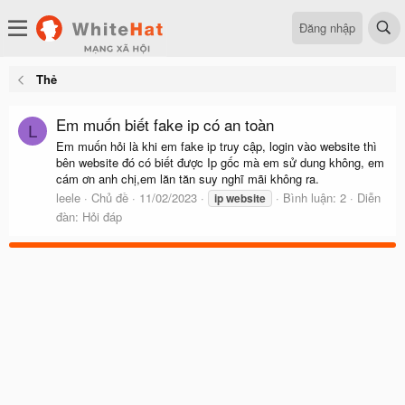
Đăng nhập
Thẻ
Em muốn biết fake ip có an toàn
L
Em muốn hỏi là khi em fake ip truy cập, login vào website thì
bên website đó có biết được Ip gốc mà em sử dung không, em
cám ơn anh chị,em lăn tăn suy nghĩ mãi không ra.
leele
Chủ đề
11/02/2023
Bình luận: 2
Diễn
ip
website
đàn:
Hỏi đáp