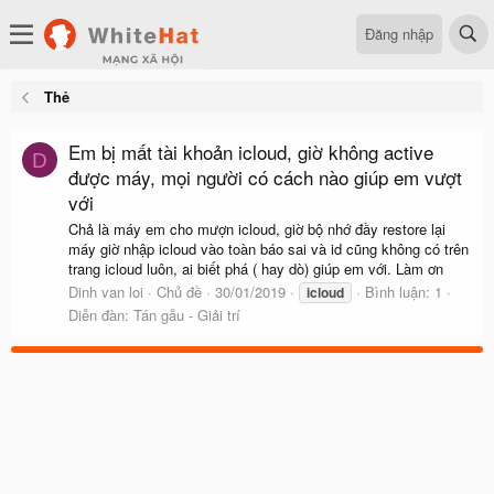
Đăng nhập
Thẻ
Em bị mất tài khoản icloud, giờ không active
D
được máy, mọi người có cách nào giúp em vượt
với
Chả là máy em cho mượn icloud, giờ bộ nhớ đầy restore lại
máy giờ nhập icloud vào toàn báo sai và id cũng không có trên
trang icloud luôn, ai biết phá ( hay dò) giúp em với. Làm ơn
Dinh van loi
Chủ đề
30/01/2019
Bình luận: 1
icloud
Diễn đàn:
Tán gẫu - Giải trí