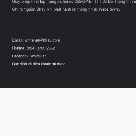
Giấy phép thiết lập mạng xã hội số 355/GP-BTTTT do Bộ Thông tin và
Ghi rõ 'nguồn Bkav' khi phát hành lại thông tin từ Website này
Email:
whitehat@bkav.com
Hotline: (024) 3763 2552
Facebook: WhiteHat
Quy định và điều khoản sử dụng