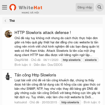
Đăng nhập
Thẻ
HTTP Slowloris attack defense !
Chủ đề này tuy không mới nhưng do cách thức thực hiện đơn
giản và hiệu quả gây thiệt hại dai dẳng cho các website bị tấn
công nên mình viết chút kinh nghiệm để các bạn đang quản trị
web có thể tham khảo. Attack Slowloris là tên của một ứng
dụng client HTTP ban đầu được viết bằng ngôn ngữ lập...
DiepNV88
Chủ đề
06/11/2020
http
slowloris
slowloris
Bình luận: 0
Diễn đàn:
Dos/DDOS
Tấn công Http Slowloris
Loạt bài viết chủ đề về tấn công khuếch đại, chúng ta thấy
được kẻ tấn công đã lợi dụng các lỗ hổng của các giao thức cơ
bản như SNMP, NTP, hay như việc thay đổi bảng ghi DNS để
gây những cuộc tấn công DrDoS với băng thông cực lớn gây tê
liệt dịch vụ. Tuy nhiên, việc làm cho một website bị DoS...
kaitoukid
Chủ đề
20/03/2015
Bình luận: 0
http
slowloris