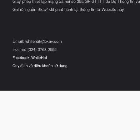
Giấy phép thiết lập mạng xã hội số 355/GP-BTTTT do Bộ Thông tin và
Ghi rõ 'nguồn Bkav' khi phát hành lại thông tin từ Website này
Email:
whitehat@bkav.com
Hotline: (024) 3763 2552
Facebook: WhiteHat
Quy định và điều khoản sử dụng