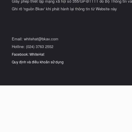
Giấy phép thiết lập mạng xã hội số 355/GP-BTTTT do Bộ Thông tin và
Ghi rõ 'nguồn Bkav' khi phát hành lại thông tin từ Website này
Email:
whitehat@bkav.com
Hotline: (024) 3763 2552
Facebook: WhiteHat
Quy định và điều khoản sử dụng