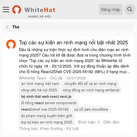
Đăng nhập
Thẻ
Top các sự kiện an ninh mạng nổi bật nhất 2025
Đâu là những sự kiện thực sự định hình cho diện mạo an ninh
mạng 2025? Câu trả lời đã được đưa ra trong chương trình bình
chọn “Top các sự kiện an ninh mạng 2025” do WhiteHat tổ
chức từ ngày 18 - 25/12/2025. Với sự đồng thuận áp đảo dành
cho lỗ hổng React2Shell CVE-2025-55182 (68%) ở hạng mục...
WhiteHat Team
Chủ đề
12/01/2026
an ninh mạng việt nam
chuyển đổi số và an ninh mạng
công ước hà nội 2025
cộng đồng an ninh mạng whitehat
hệ
sinh
thái
web
react
next.js
lỗ hổng
react
server components
react
2shell cve-2025-55182
sự cố aws cloudflare
tội phạm mạng xuyên biên giới
Bình luận: 0
Diễn đàn:
top sự kiện an ninh mạng 2025
Thông báo, Khen thưởng - Kỷ luật