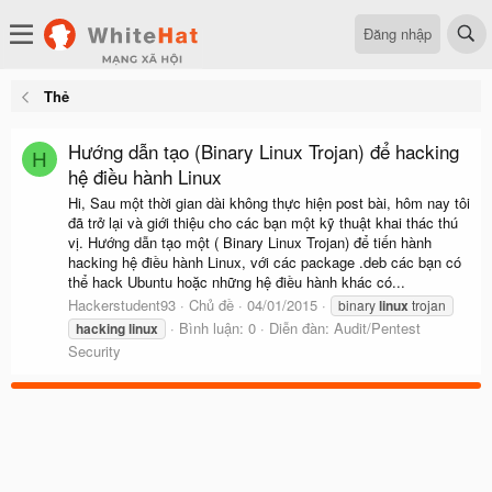
Đăng nhập
Thẻ
Hướng dẫn tạo (Binary Linux Trojan) để hacking
H
hệ điều hành Linux
Hi, Sau một thời gian dài không thực hiện post bài, hôm nay tôi
đã trở lại và giới thiệu cho các bạn một kỹ thuật khai thác thú
vị. Hướng dẫn tạo một ( Binary Linux Trojan) để tiến hành
hacking hệ điều hành Linux, với các package .deb các bạn có
thể hack Ubuntu hoặc những hệ điều hành khác có...
Hackerstudent93
Chủ đề
04/01/2015
binary
linux
trojan
Bình luận: 0
Diễn đàn:
Audit/Pentest
hacking
linux
Security