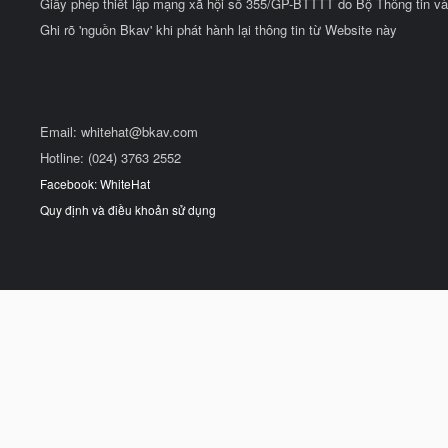
Giấy phép thiết lập mạng xã hội số 355/GP-BTTTT do Bộ Thông tin và
Ghi rõ 'nguồn Bkav' khi phát hành lại thông tin từ Website này
Email:
whitehat@bkav.com
Hotline: (024) 3763 2552
Facebook: WhiteHat
Quy định và điều khoản sử dụng