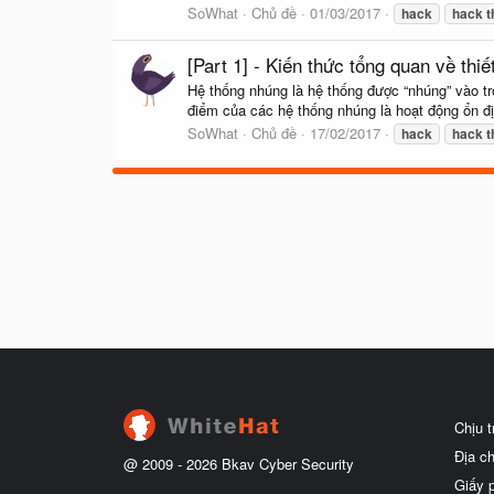
SoWhat
Chủ đề
01/03/2017
hack
hack
t
[Part 1] - Kiến thức tổng quan về thiế
Hệ thống nhúng là hệ thống được “nhúng” vào tro
điểm của các hệ thống nhúng là hoạt động ổn đị
SoWhat
Chủ đề
17/02/2017
hack
hack
t
Chịu 
Địa c
@ 2009 -
2026
Bkav Cyber Security
Giấy 