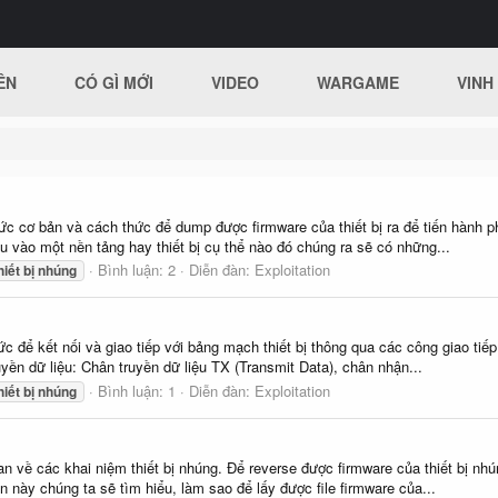
ÊN
CÓ GÌ MỚI
VIDEO
WARGAME
VINH
ức cơ bản và cách thức để dump được firmware của thiết bị ra để tiến hành phâ
 vào một nền tảng hay thiết bị cụ thể nào đó chúng ra sẽ có những...
Bình luận: 2
Diễn đàn:
Exploitation
hiết
bị
nhúng
hức để kết nối và giao tiếp với bảng mạch thiết bị thông qua các công giao tiế
yền dữ liệu: Chân truyền dữ liệu TX (Transmit Data), chân nhận...
Bình luận: 1
Diễn đàn:
Exploitation
hiết
bị
nhúng
 về các khai niệm thiết bị nhúng. Để reverse được firmware của thiết bị nhúng
 này chúng ta sẽ tìm hiểu, làm sao để lấy được file firmware của...