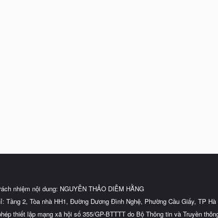
trách nhiệm nội dung: NGUYỄN THẢO DIỄM HẰNG
hỉ: Tầng 2, Tòa nhà HH1, Đường Dương Đình Nghệ, Phường Cầu Giấy, TP Hà 
phép thiết lập mạng xã hội số 355/GP-BTTTT do Bộ Thông tin và Truyền thôn