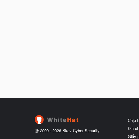
Chịu 
Địa c
@ 2009 -
2026
Bkav Cyber Security
Giấy 