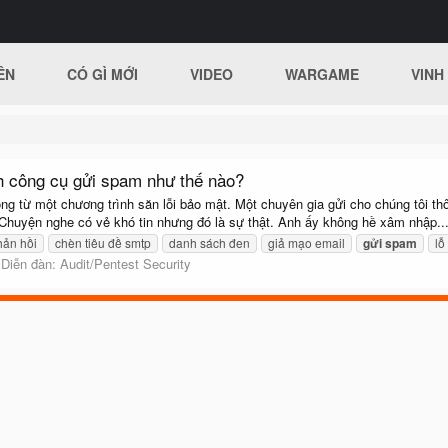
ÊN
CÓ GÌ MỚI
VIDEO
WARGAME
VINH
nh công cụ gửi spam như thế nào?
ng từ một chương trình săn lỗi bảo mật. Một chuyên gia gửi cho chúng tôi thô
 Chuyện nghe có vẻ khó tin nhưng đó là sự thật. Anh ấy không hề xâm nhập..
hản hồi
chèn tiêu đề smtp
danh sách đen
giả mạo email
gửi
spam
lỗ
Diễn đàn:
Audit/Pentest Security