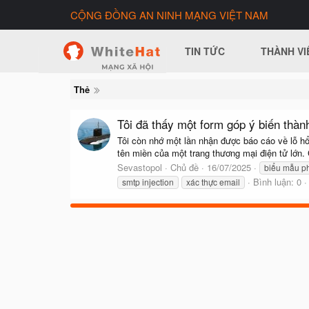
CỘNG ĐỒNG AN NINH MẠNG VIỆT NAM
TIN TỨC
THÀNH VI
Thẻ
Tôi đã thấy một form góp ý biến thà
Tôi còn nhớ một lần nhận được báo cáo về lỗ hổ
tên miền của một trang thương mại điện tử lớn.
Sevastopol
Chủ đề
16/07/2025
biểu mẫu p
Bình luận: 0
smtp injection
xác thực email