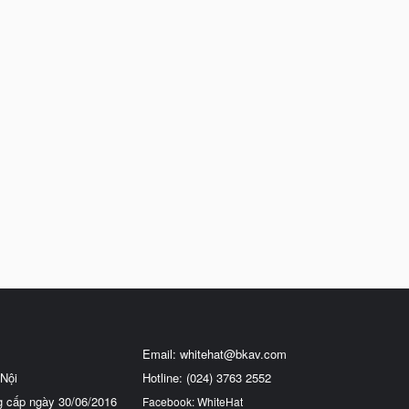
Email:
whitehat@bkav.com
Nội
Hotline: (024) 3763 2552
g cấp ngày 30/06/2016
Facebook: WhiteHat