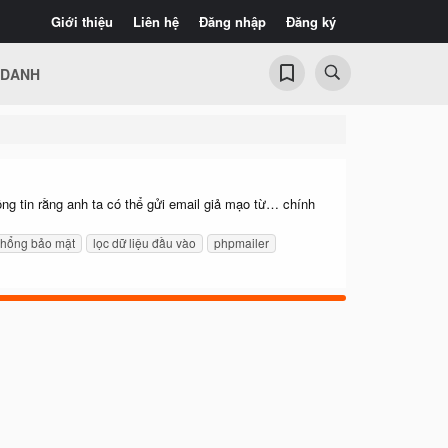
Giới thiệu
Liên hệ
Đăng nhập
Đăng ký
 DANH
ng tin rằng anh ta có thể gửi email giả mạo từ… chính
.
 hổng bảo mật
lọc dữ liệu đầu vào
phpmailer