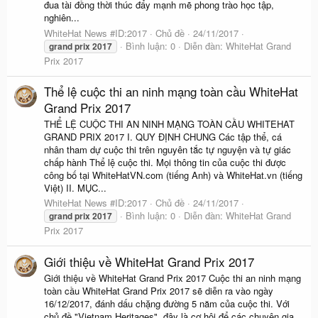
đua tài đồng thời thúc đẩy mạnh mẽ phong trào học tập,
nghiên...
WhiteHat News #ID:2017
Chủ đề
24/11/2017
Bình luận: 0
Diễn đàn:
WhiteHat Grand
grand
prix
2017
Prix 2017
Thể lệ cuộc thi an ninh mạng toàn cầu WhiteHat
Grand Prix 2017
THỂ LỆ CUỘC THI AN NINH MẠNG TOÀN CẦU WHITEHAT
GRAND PRIX 2017 I. QUY ĐỊNH CHUNG Các tập thể, cá
nhân tham dự cuộc thi trên nguyên tắc tự nguyện và tự giác
chấp hành Thể lệ cuộc thi. Mọi thông tin của cuộc thi được
công bố tại WhiteHatVN.com (tiếng Anh) và WhiteHat.vn (tiếng
Việt) II. MỤC...
WhiteHat News #ID:2017
Chủ đề
24/11/2017
Bình luận: 0
Diễn đàn:
WhiteHat Grand
grand
prix
2017
Prix 2017
Giới thiệu về WhiteHat Grand Prix 2017
Giới thiệu về WhiteHat Grand Prix 2017 Cuộc thi an ninh mạng
toàn cầu WhiteHat Grand Prix 2017 sẽ diễn ra vào ngày
16/12/2017, đánh dấu chặng đường 5 năm của cuộc thi. Với
chủ đề "Vietnam Heritages", đây là cơ hội để các chuyên gia