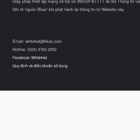
Giấy phép thiết lập mạng xã hội số 355/GP-BTTTT do Bộ Thông tin và
Ghi rõ 'nguồn Bkav' khi phát hành lại thông tin từ Website này
Email:
whitehat@bkav.com
Hotline: (024) 3763 2552
Facebook: WhiteHat
Quy định và điều khoản sử dụng