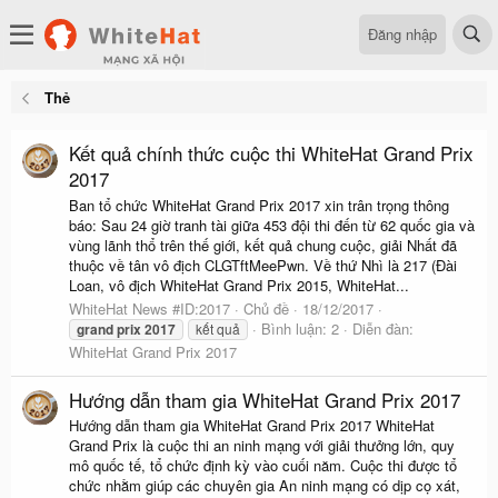
Đăng nhập
Thẻ
Kết quả chính thức cuộc thi WhiteHat Grand Prix
2017
Ban tổ chức WhiteHat Grand Prix 2017 xin trân trọng thông
báo: Sau 24 giờ tranh tài giữa 453 đội thi đến từ 62 quốc gia và
vùng lãnh thổ trên thế giới, kết quả chung cuộc, giải Nhất đã
thuộc về tân vô địch CLGTftMeePwn. Về thứ Nhì là 217 (Đài
Loan, vô địch WhiteHat Grand Prix 2015, WhiteHat...
WhiteHat News #ID:2017
Chủ đề
18/12/2017
Bình luận: 2
Diễn đàn:
grand
prix
2017
kết quả
WhiteHat Grand Prix 2017
Hướng dẫn tham gia WhiteHat Grand Prix 2017
Hướng dẫn tham gia WhiteHat Grand Prix 2017 WhiteHat
Grand Prix là cuộc thi an ninh mạng với giải thưởng lớn, quy
mô quốc tế, tổ chức định kỳ vào cuối năm. Cuộc thi được tổ
chức nhằm giúp các chuyên gia An ninh mạng có dịp cọ xát,