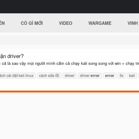
ÊN
CÓ GÌ MỚI
VIDEO
WARGAME
VINH
ận driver?
ì cả là sao vậy mọi người mình cắm cả chạy kali song song với win + chạy
ách cài đặt kali linux
cách sửa lỗi
driver
driver
error
error
fix
kali