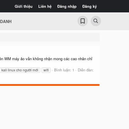
Giới thiệu
Liên hệ
Đăng nhập
Đăng ký
 DANH
 trên WM máy ảo vẫn không nhận mong các cao nhân chỉ
Bình luận: 1
Diễn đàn:
kali linux cho người mới
wifi