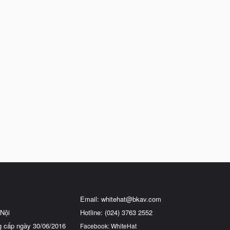
Email:
whitehat@bkav.com
Nội
Hotline: (024) 3763 2552
g cấp ngày 30/06/2016
Facebook: WhiteHat