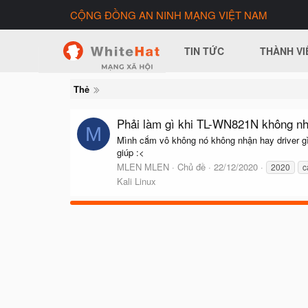
CỘNG ĐỒNG AN NINH MẠNG VIỆT NAM
TIN TỨC
THÀNH VI
Thẻ
Phải làm gì khi TL-WN821N không nh
M
Mình cắm vô không nó không nhận hay driver g
giúp :<
MLEN MLEN
Chủ đề
22/12/2020
2020
c
Kali Linux