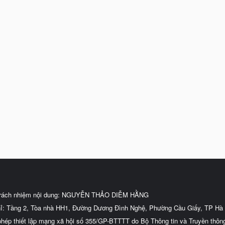
trách nhiệm nội dung: NGUYỄN THẢO DIỄM HẰNG
hỉ: Tầng 2, Tòa nhà HH1, Đường Dương Đình Nghệ, Phường Cầu Giấy, TP Hà 
phép thiết lập mạng xã hội số 355/GP-BTTTT do Bộ Thông tin và Truyền thôn