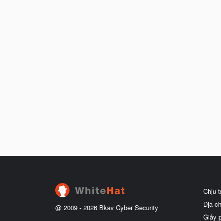
Chịu 
Địa c
@ 2009 -
2026
Bkav Cyber Security
Giấy 