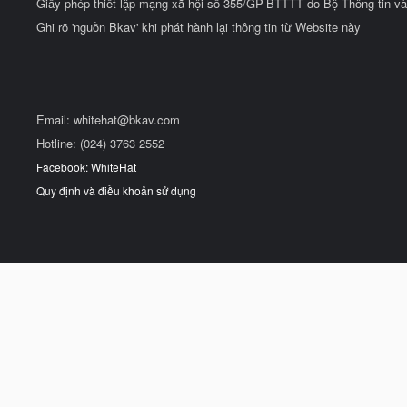
Giấy phép thiết lập mạng xã hội số 355/GP-BTTTT do Bộ Thông tin và
Ghi rõ 'nguồn Bkav' khi phát hành lại thông tin từ Website này
Email:
whitehat@bkav.com
Hotline: (024) 3763 2552
Facebook: WhiteHat
Quy định và điều khoản sử dụng