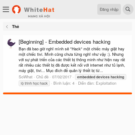
Đăng nhập
Thẻ
[Beginning] - Embedded devices hacking
Bạn đã bao giờ nghĩ mình sẽ "Hack" một chiếc máy giặt hay
một chiếc tivi. Mình cũng chưa từng nghĩ như vậy :). Nhưng
với sự phát triển của các thiết bị thông minh như hiện nay rất
rất nhiều các thiết bị đã được kết nối với internet như tủ lạnh,
máy giặt, tivi... Mục đích để quản lý thiết bị từ...
SoWhat
Chủ đề
07/02/2017
embedded
devices
hacking
Bình luận: 4
Diễn đàn:
Exploitation
lộ trình học hack