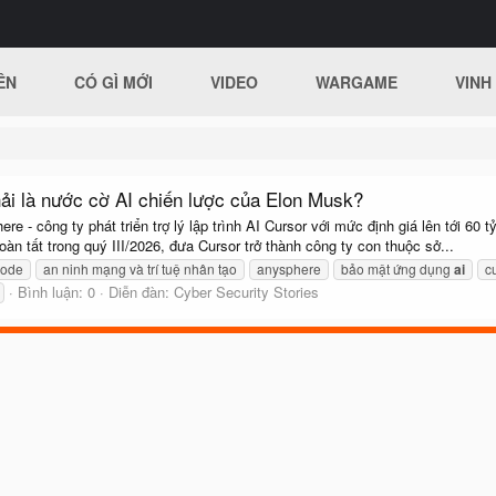
ÊN
CÓ GÌ MỚI
VIDEO
WARGAME
VINH
ải là nước cờ AI chiến lược của Elon Musk?
 - công ty phát triển trợ lý lập trình AI Cursor với mức định giá lên tới 60
àn tất trong quý III/2026, đưa Cursor trở thành công ty con thuộc sở...
code
an ninh mạng và trí tuệ nhân tạo
anysphere
bảo mật ứng dụng
ai
c
Bình luận: 0
Diễn đàn:
Cyber Security Stories