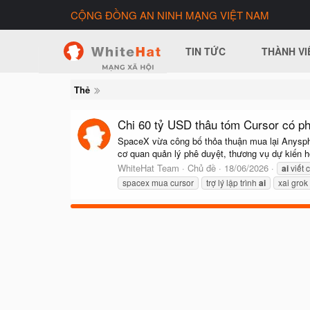
CỘNG ĐỒNG AN NINH MẠNG VIỆT NAM
TIN TỨC
THÀNH VI
Thẻ
Chi 60 tỷ USD thâu tóm Cursor có ph
SpaceX vừa công bố thỏa thuận mua lại Anysphere
cơ quan quản lý phê duyệt, thương vụ dự kiến ho
WhiteHat Team
Chủ đề
18/06/2026
ai
viết 
spacex mua cursor
trợ lý lập trình
ai
xai grok