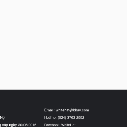
Email:
whitehat@bkav.com
Nội
Hotline: (024) 3763 2552
g cấp ngày 30/06/2016
Facebook: WhiteHat