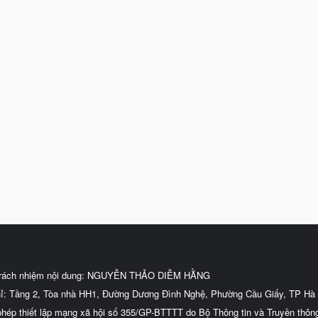
trách nhiệm nội dung: NGUYỄN THẢO DIỄM HẰNG
hỉ: Tầng 2, Tòa nhà HH1, Đường Dương Đình Nghệ, Phường Cầu Giấy, TP Hà 
phép thiết lập mạng xã hội số 355/GP-BTTTT do Bộ Thông tin và Truyền thôn