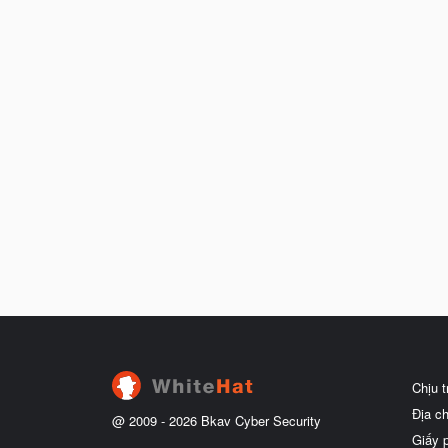
Chịu 
Địa c
@ 2009 -
2026
Bkav Cyber Security
Giấy 