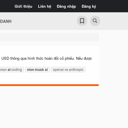
Giới thiệu
Liên hệ
Đăng nhập
Đăng ký
 DANH
 tỷ USD thông qua hình thức hoán đổi cổ phiếu. Nếu được
ursor
ai
coding
elon
musk
ai
openai vs anthropic