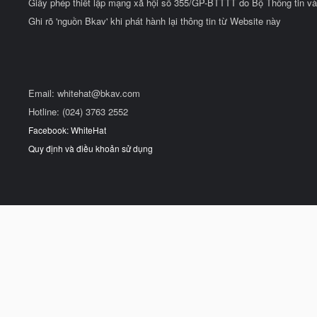
Giấy phép thiết lập mạng xã hội số 355/GP-BTTTT do Bộ Thông tin và
Ghi rõ 'nguồn Bkav' khi phát hành lại thông tin từ Website này
Email:
whitehat@bkav.com
Hotline: (024) 3763 2552
Facebook: WhiteHat
Quy định và điều khoản sử dụng