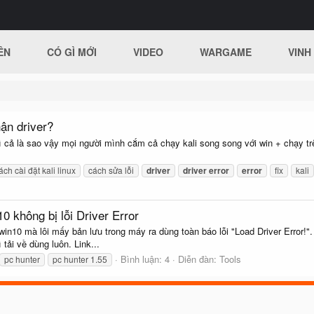
ÊN
CÓ GÌ MỚI
VIDEO
WARGAME
VINH
ận driver?
ì cả là sao vậy mọi người mình cắm cả chạy kali song song với win + chạy
ách cài đặt kali linux
cách sửa lỗi
driver
driver
error
error
fix
kali
 không bị lỗi Driver Error
n10 mà lôi mấy bản lưu trong máy ra dùng toàn báo lỗi "Load Driver Error!"
tải về dùng luôn. Link...
Bình luận: 4
Diễn đàn:
Tools
pc hunter
pc hunter 1.55