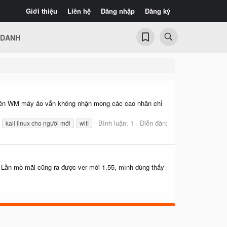
Giới thiệu
Liên hệ
Đăng nhập
Đăng ký
 DANH
 trên WM máy ảo vẫn không nhận mong các cao nhân chỉ
Bình luận: 1
Diễn đàn:
kali linux cho người mới
wifi
. Lần mò mãi cũng ra được ver mới 1.55, mình dùng thấy