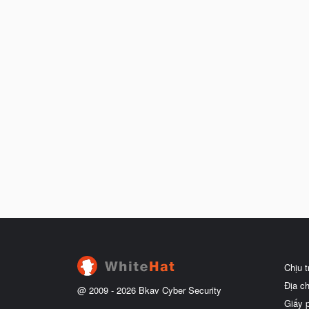
Chịu 
Địa c
@ 2009 -
2026
Bkav Cyber Security
Giấy 