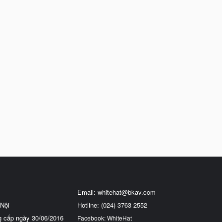
Email:
whitehat@bkav.com
Nội
Hotline: (024) 3763 2552
g cấp ngày 30/06/2016
Facebook: WhiteHat