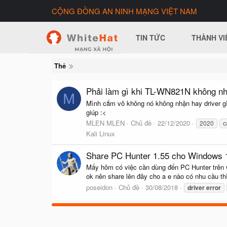
CỘNG ĐỒNG AN NINH MẠNG VIỆT NAM
TIN TỨC
THÀNH VI
Thẻ
Phải làm gì khi TL-WN821N không nh
M
Mình cắm vô không nó không nhận hay driver g
giúp :<
MLEN MLEN
Chủ đề
22/12/2020
2020
c
Kali Linux
Share PC Hunter 1.55 cho Windows 10
Mấy hôm có việc cần dùng đến PC Hunter trên wi
ok nên share lên đây cho a e nào có nhu cầu thì 
poseidon
Chủ đề
30/08/2018
driver
error