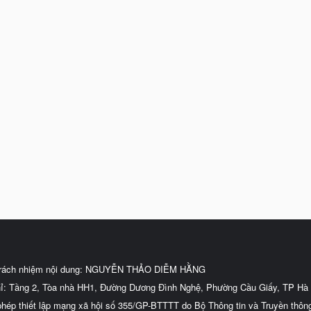
trách nhiệm nội dung: NGUYỄN THẢO DIỄM HẰNG
hỉ: Tầng 2, Tòa nhà HH1, Đường Dương Đình Nghệ, Phường Cầu Giấy, TP Hà 
phép thiết lập mạng xã hội số 355/GP-BTTTT do Bộ Thông tin và Truyền thôn