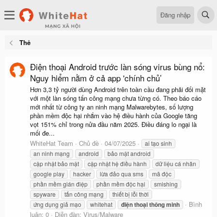
Đăng nhập
Thẻ
Điện thoại Android trước làn sóng virus bùng nổ:
Nguy hiểm nằm ở cả app 'chính chủ’
Hơn 3,3 tỷ người dùng Android trên toàn cầu đang phải đối mặt
với một làn sóng tấn công mạng chưa từng có. Theo báo cáo
mới nhất từ công ty an ninh mạng Malwarebytes, số lượng
phần mềm độc hại nhắm vào hệ điều hành của Google tăng
vọt 151% chỉ trong nửa đầu năm 2025. Điều đáng lo ngại là
mối đe...
WhiteHat Team
Chủ đề
04/07/2025
ai tạo sinh
an ninh mạng
android
bảo mật android
cập nhật bảo mật
cập nhật hệ điều hành
dữ liệu cá nhân
google play
hacker
lừa đảo qua sms
mã độc
phần mềm gián điệp
phần mềm độc hại
smishing
spyware
tấn công mạng
thiết bị lỗi thời
Bình
ứng dụng giả mạo
whitehat
điện
thoại
thông
minh
luận: 0
Diễn đàn:
Virus/Malware