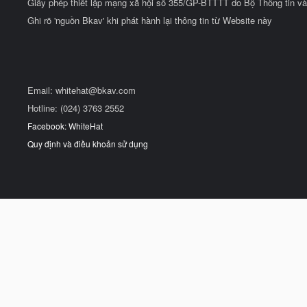
Giấy phép thiết lập mạng xã hội số 355/GP-BTTTT do Bộ Thông tin và
Ghi rõ 'nguồn Bkav' khi phát hành lại thông tin từ Website này
Email:
whitehat@bkav.com
Hotline: (024) 3763 2552
Facebook: WhiteHat
Quy định và điều khoản sử dụng