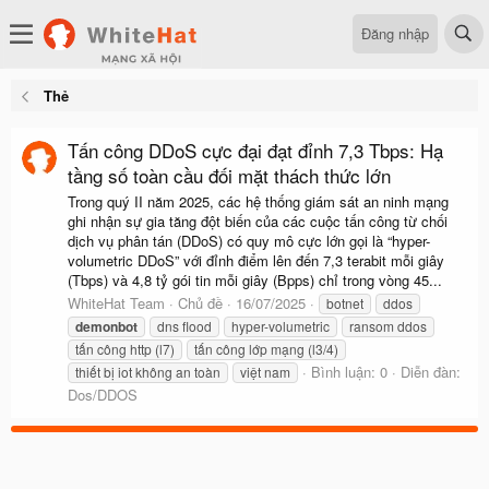
Đăng nhập
Thẻ
Tấn công DDoS cực đại đạt đỉnh 7,3 Tbps: Hạ
tầng số toàn cầu đối mặt thách thức lớn
Trong quý II năm 2025, các hệ thống giám sát an ninh mạng
ghi nhận sự gia tăng đột biến của các cuộc tấn công từ chối
dịch vụ phân tán (DDoS) có quy mô cực lớn gọi là “hyper-
volumetric DDoS” với đỉnh điểm lên đến 7,3 terabit mỗi giây
(Tbps) và 4,8 tỷ gói tin mỗi giây (Bpps) chỉ trong vòng 45...
WhiteHat Team
Chủ đề
16/07/2025
botnet
ddos
demonbot
dns flood
hyper-volumetric
ransom ddos
tấn công http (l7)
tấn công lớp mạng (l3/4)
Bình luận: 0
Diễn đàn:
thiết bị iot không an toàn
việt nam
Dos/DDOS