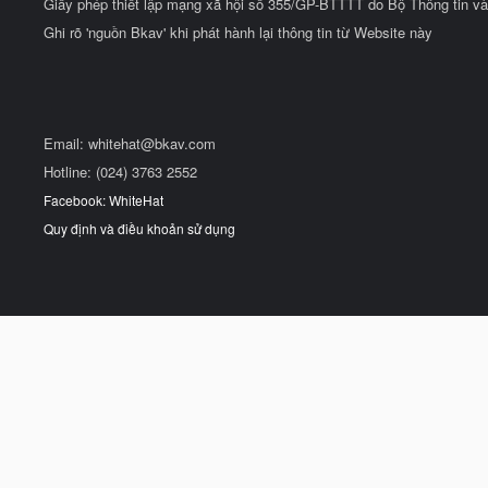
Giấy phép thiết lập mạng xã hội số 355/GP-BTTTT do Bộ Thông tin và
Ghi rõ 'nguồn Bkav' khi phát hành lại thông tin từ Website này
Email:
whitehat@bkav.com
Hotline: (024) 3763 2552
Facebook: WhiteHat
Quy định và điều khoản sử dụng