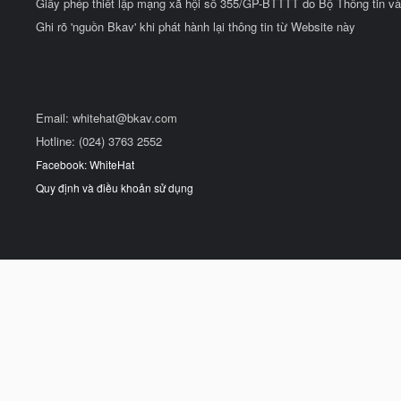
Giấy phép thiết lập mạng xã hội số 355/GP-BTTTT do Bộ Thông tin và
Ghi rõ 'nguồn Bkav' khi phát hành lại thông tin từ Website này
Email:
whitehat@bkav.com
Hotline: (024) 3763 2552
Facebook: WhiteHat
Quy định và điều khoản sử dụng