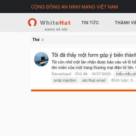
CỘNG ĐỒNG AN NINH MẠNG VIỆT NAM
TIN TỨC
THÀNH VI
Thẻ
Tôi đã thấy một form góp ý biến thà
Tôi còn nhớ một lần nhận được báo cáo về lỗ hổ
tên miền của một trang thương mại điện tử lớn.
Sevastopol
Chủ đề
16/07/2025
biểu mẫu p
Bình luận: 0
smtp injection
xác thực email