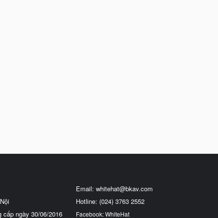
Email:
whitehat@bkav.com
Nội
Hotline: (024) 3763 2552
g cấp ngày 30/06/2016
Facebook: WhiteHat