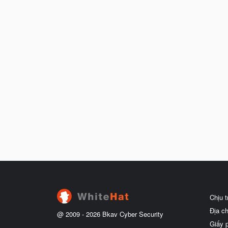
Chịu 
Địa c
@ 2009 -
2026
Bkav Cyber Security
Giấy 