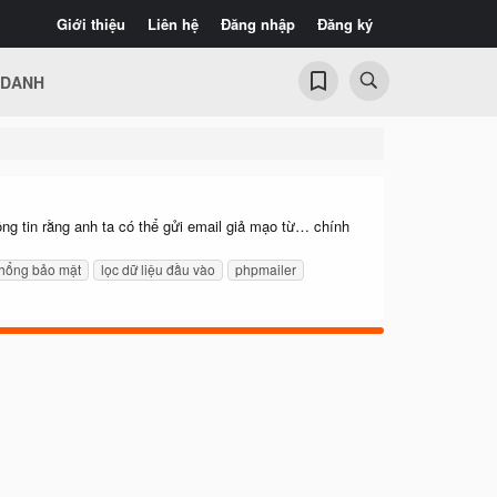
Giới thiệu
Liên hệ
Đăng nhập
Đăng ký
 DANH
ng tin rằng anh ta có thể gửi email giả mạo từ… chính
.
 hổng bảo mật
lọc dữ liệu đầu vào
phpmailer