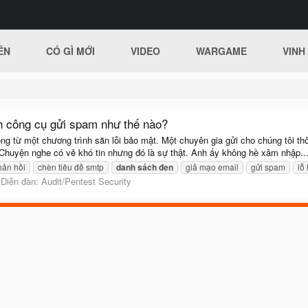
ÊN
CÓ GÌ MỚI
VIDEO
WARGAME
VINH
nh công cụ gửi spam như thế nào?
ng từ một chương trình săn lỗi bảo mật. Một chuyên gia gửi cho chúng tôi thô
 Chuyện nghe có vẻ khó tin nhưng đó là sự thật. Anh ấy không hề xâm nhập..
hản hồi
chèn tiêu đề smtp
danh
sách
đen
giả mạo email
gửi spam
lỗ
Diễn đàn:
Audit/Pentest Security