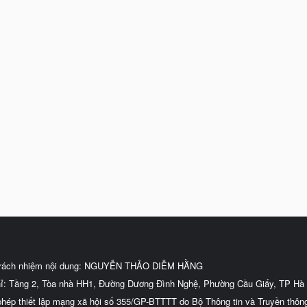
trách nhiệm nội dung: NGUYỄN THẢO DIỄM HẰNG
hỉ: Tầng 2, Tòa nhà HH1, Đường Dương Đình Nghệ, Phường Cầu Giấy, TP Hà 
phép thiết lập mạng xã hội số 355/GP-BTTTT do Bộ Thông tin và Truyền thôn