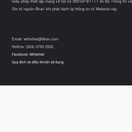
Giấy phép thiết lập mạng xã hội số 355/GP-BTTTT do Bộ Thông tin và
Ghi rõ 'nguồn Bkav' khi phát hành lại thông tin từ Website này
Email:
whitehat@bkav.com
Hotline: (024) 3763 2552
Facebook: WhiteHat
Quy định và điều khoản sử dụng