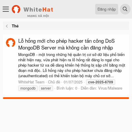
Đăng nhập
Thẻ
Lỗ hổng mới cho phép hacker tấn công DoS
MongoDB Server mà không cần đăng nhập
MongoDB - một trong những hệ quản trị cơ sở dữ liệu phổ biến
nhất hiện nay, vừa phát hiện ra lỗ hổng rất đáng lo ngại cho
phép hacker từ xa dễ dàng khiến hệ thống bị sập chỉ bằng một
đoạn mã độc. Lỗ hổng này cho phép hacker chưa đăng nhập
(unauthenticated) có thể khiến toàn bộ máy chủ cơ sở...
WhiteHat Team
Chủ đề
01/07/2025
cve-2025-6709
Bình luận: 0
Diễn đàn:
Virus/Malware
mongodb
server