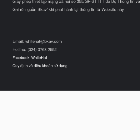
Giấy phép thiết lập mạng xã hội số 355/GP-BTTTT do Bộ Thông tin và
Ghi rõ 'nguồn Bkav' khi phát hành lại thông tin từ Website này
Email:
whitehat@bkav.com
Hotline: (024) 3763 2552
Facebook: WhiteHat
Quy định và điều khoản sử dụng