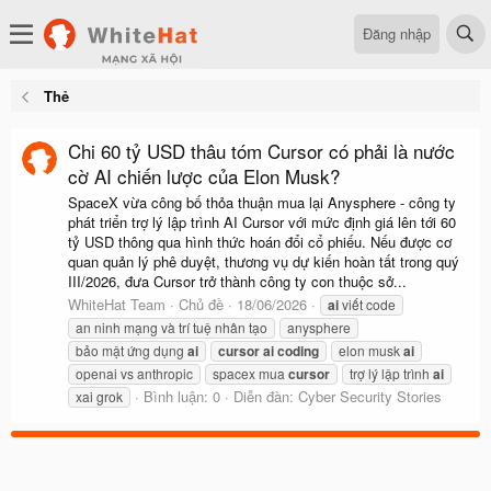
Đăng nhập
Thẻ
Chi 60 tỷ USD thâu tóm Cursor có phải là nước
cờ AI chiến lược của Elon Musk?
SpaceX vừa công bố thỏa thuận mua lại Anysphere - công ty
phát triển trợ lý lập trình AI Cursor với mức định giá lên tới 60
tỷ USD thông qua hình thức hoán đổi cổ phiếu. Nếu được cơ
quan quản lý phê duyệt, thương vụ dự kiến hoàn tất trong quý
III/2026, đưa Cursor trở thành công ty con thuộc sở...
WhiteHat Team
Chủ đề
18/06/2026
ai
viết code
an ninh mạng và trí tuệ nhân tạo
anysphere
bảo mật ứng dụng
ai
cursor
ai
coding
elon musk
ai
openai vs anthropic
spacex mua
cursor
trợ lý lập trình
ai
Bình luận: 0
Diễn đàn:
Cyber Security Stories
xai grok