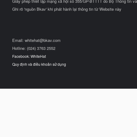
Giấy phép thiết lập mạng xã hội số 355/GP-BTTTT do Bộ Thông tin và
Ghi rõ 'nguồn Bkav' khi phát hành lại thông tin từ Website này
Email:
whitehat@bkav.com
Hotline: (024) 3763 2552
Facebook: WhiteHat
Quy định và điều khoản sử dụng