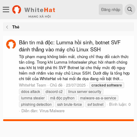
Đăng nhập
Thẻ
Bản tin mã độc: Lumma hồi sinh, botnet SVF
đánh thẳng vào máy chủ Linux SSH
Tội phạm mạng không biến mất, chúng chỉ thay đổi cách thức
tấn công. Trong khi Lumma Infostealer phục hồi nhanh chóng
sau khi bị triệt phá thì SVF Botnet lại cho thấy mức độ nguy
hiểm mới nhắm vào máy chủ Linux SSH. Dưới đây là tổng hợp
chi tiết của WhiteHat về hai mối đe dọa đang nổi bật thời...
WhiteHat Team
Chủ đề
23/07/2025
cracked
software
ddos attack
discord c2
linux server security
lumma stealer
mã độc python
malware-as-a-service
Bình luận: 0
phishing detection
ssh brute-force
svf botnet
Diễn đàn:
Virus/Malware