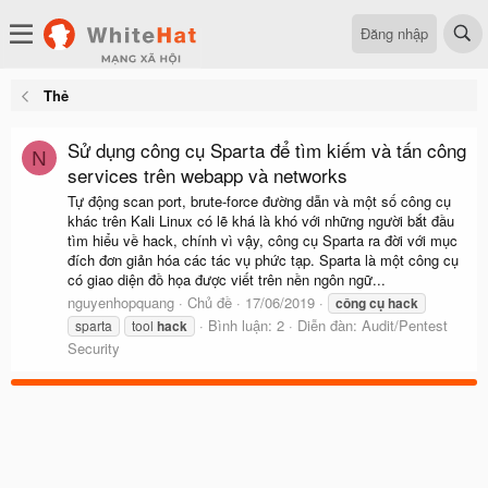
Đăng nhập
Thẻ
Sử dụng công cụ Sparta để tìm kiếm và tấn công
N
services trên webapp và networks
Tự động scan port, brute-force đường dẫn và một số công cụ
khác trên Kali Linux có lẽ khá là khó với những người bắt đầu
tìm hiểu về hack, chính vì vậy, công cụ Sparta ra đời với mục
đích đơn giản hóa các tác vụ phức tạp. Sparta là một công cụ
có giao diện đồ họa được viết trên nền ngôn ngữ...
nguyenhopquang
Chủ đề
17/06/2019
công
cụ
hack
Bình luận: 2
Diễn đàn:
Audit/Pentest
sparta
tool
hack
Security