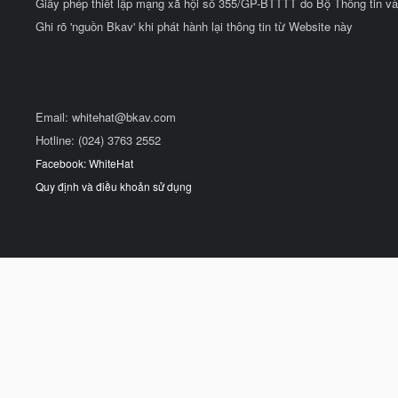
Giấy phép thiết lập mạng xã hội số 355/GP-BTTTT do Bộ Thông tin và
Ghi rõ 'nguồn Bkav' khi phát hành lại thông tin từ Website này
Email:
whitehat@bkav.com
Hotline: (024) 3763 2552
Facebook: WhiteHat
Quy định và điều khoản sử dụng