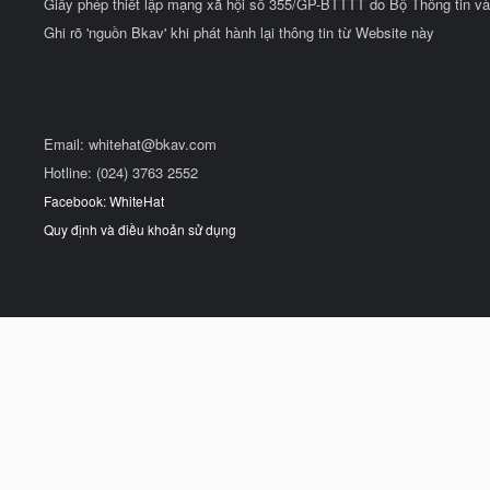
Giấy phép thiết lập mạng xã hội số 355/GP-BTTTT do Bộ Thông tin và
Ghi rõ 'nguồn Bkav' khi phát hành lại thông tin từ Website này
Email:
whitehat@bkav.com
Hotline: (024) 3763 2552
Facebook: WhiteHat
Quy định và điều khoản sử dụng