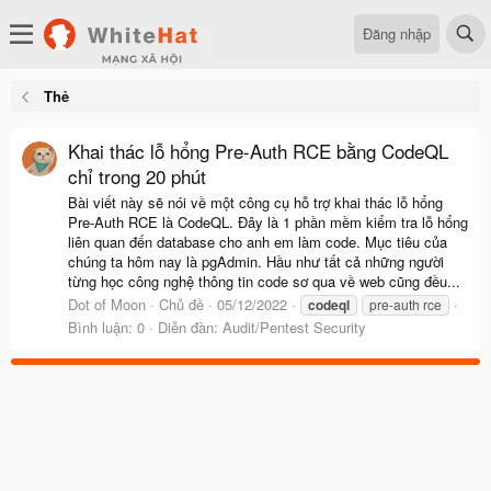
Đăng nhập
Thẻ
Khai thác lỗ hổng Pre-Auth RCE bằng CodeQL
chỉ trong 20 phút
Bài viết này sẽ nói về một công cụ hỗ trợ khai thác lỗ hổng
Pre-Auth RCE là CodeQL. Đây là 1 phần mềm kiểm tra lỗ hổng
liên quan đến database cho anh em làm code. Mục tiêu của
chúng ta hôm nay là pgAdmin. Hầu như tất cả những người
từng học công nghệ thông tin code sơ qua về web cũng đều...
Dot of Moon
Chủ đề
05/12/2022
codeql
pre-auth rce
Bình luận: 0
Diễn đàn:
Audit/Pentest Security