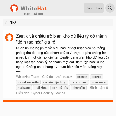
Đăng nhập
Thẻ
Zestix và chiêu trò biến kho dữ liệu tỷ đô thành
"tiệm tạp hóa" giá rẻ
Quên những bộ phim về siêu hacker đột nhập vào hệ thống
phòng thủ đa tầng của chính phủ đi vì thực tế phũ phàng hơn
nhiều khi một gã môi giới tên Zestix đang biến kho dữ liệu của
hàng loạt tập đoàn tỷ đô thành một cái "tiệm tạp hóa" đúng
nghĩa. Chẳng cần những kỹ thuật bẻ khóa viễn tưởng hay
mật...
WhiteHat Team
Chủ đề
08/01/2026
breach
clickfix
cloud
security
cookie hijacking
data broker
infostealer
Bình luận: 0
malware
mật khẩu
rò ri dữ liệu
sharefile
Diễn đàn:
Cyber Security Stories