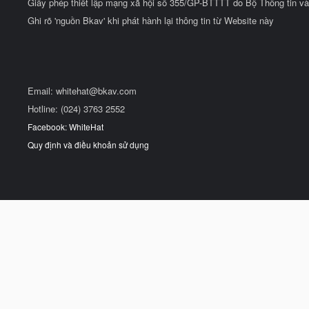
Giấy phép thiết lập mạng xã hội số 355/GP-BTTTT do Bộ Thông tin và
Ghi rõ 'nguồn Bkav' khi phát hành lại thông tin từ Website này
Email:
whitehat@bkav.com
Hotline: (024) 3763 2552
Facebook: WhiteHat
Quy định và điều khoản sử dụng