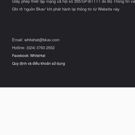
Giấy phép thiết lập mạng xã hội số 355/GP-BTTTT do Bộ Thông tin và
Ghi rõ 'nguồn Bkav' khi phát hành lại thông tin từ Website này
Email:
whitehat@bkav.com
Hotline: (024) 3763 2552
Facebook: WhiteHat
Quy định và điều khoản sử dụng