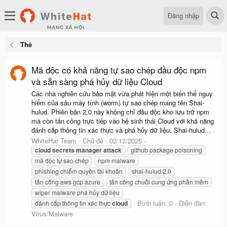
Đăng nhập
Thẻ
Mã độc có khả năng tự sao chép đầu độc npm
và sẵn sàng phá hủy dữ liệu Cloud
Các nhà nghiên cứu bảo mật vừa phát hiện một biến thể nguy
hiểm của sâu máy tính (worm) tự sao chép mang tên Shai-
hulud. Phiên bản 2.0 này không chỉ đầu độc kho lưu trữ npm
mà còn tấn công trực tiếp vào hệ sinh thái Cloud với khả năng
đánh cắp thông tin xác thực và phá hủy dữ liệu. Shai-hulud...
WhiteHat Team
Chủ đề
02/12/2025
cloud
secrets
manager
attack
github package poisoning
mã độc tự sao chép
npm malware
phishing chiếm quyền tài khoản
shai-hulud 2.0
tấn công aws gcp azure
tấn công chuỗi cung ứng phần mềm
wiper malware phá hủy dữ liệu
Bình luận: 0
Diễn đàn:
đánh cắp thông tin xác thực
cloud
Virus/Malware