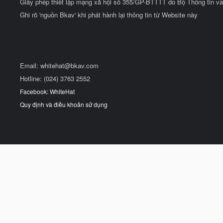
Giấy phép thiết lập mạng xã hội số 355/GP-BTTTT do Bộ Thông tin và
Ghi rõ 'nguồn Bkav' khi phát hành lại thông tin từ Website này
Email:
whitehat@bkav.com
Hotline: (024) 3763 2552
Facebook: WhiteHat
Quy định và điều khoản sử dụng