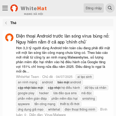
Đăng nhập
Thẻ
Điện thoại Android trước làn sóng virus bùng nổ:
Nguy hiểm nằm ở cả app 'chính chủ’
Hơn 3,3 tỷ người dùng Android trên toàn cầu đang phải đối mặt
với một làn sóng tấn công mạng chưa từng có. Theo báo cáo
mới nhất từ công ty an ninh mạng Malwarebytes, số lượng
phần mềm độc hại nhắm vào hệ điều hành của Google tăng
vọt 151% chỉ trong nửa đầu năm 2025. Điều đáng lo ngại là
mối đe...
WhiteHat Team
Chủ đề
04/07/2025
ai tạo sinh
an ninh mạng
android
bảo
mật
android
cập
nhật
bảo
mật
cập
nhật
hệ điều hành
dữ liệu cá nhân
google play
hacker
lừa đảo qua sms
mã độc
phần mềm gián điệp
phần mềm độc hại
smishing
spyware
tấn công mạng
thiết bị lỗi thời
Bình
ứng dụng giả mạo
whitehat
điện thoại thông minh
luận: 0
Diễn đàn:
Virus/Malware