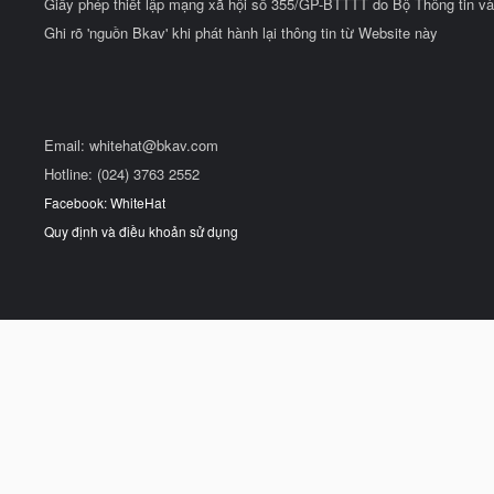
Giấy phép thiết lập mạng xã hội số 355/GP-BTTTT do Bộ Thông tin và
Ghi rõ 'nguồn Bkav' khi phát hành lại thông tin từ Website này
Email:
whitehat@bkav.com
Hotline: (024) 3763 2552
Facebook: WhiteHat
Quy định và điều khoản sử dụng