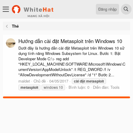
Đăng nhập
Thẻ
Hướng dẫn cài đặt Metasploit trên Windows 10
Dưới đây là hướng dẫn cài đặt Metasploit trên Windows 10 sử
dụng tính năng Windows Subsystem for Linux. Bước 1: Bật
Developer Mode C:\> reg add
"HKEY_LOCAL_MACHINE\SOFTWARE\Microsoft\Windows\C
urrentVersion\AppModelUnlock" /t REG_DWORD /f /v
"AllowDevelopmentWithoutDevLicense" /d "1" Bước 2...
maldet
Chủ đề
04/05/2017
cài
đặt
metasploit
Bình luận: 0
Diễn đàn:
Tools
metasploit
windows 10