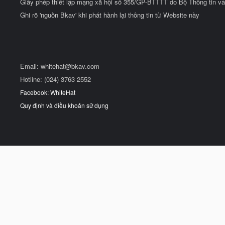
Giấy phép thiết lập mạng xã hội số 355/GP-BTTTT do Bộ Thông tin và
Ghi rõ 'nguồn Bkav' khi phát hành lại thông tin từ Website này
Email:
whitehat@bkav.com
Hotline: (024) 3763 2552
Facebook: WhiteHat
Quy định và điều khoản sử dụng