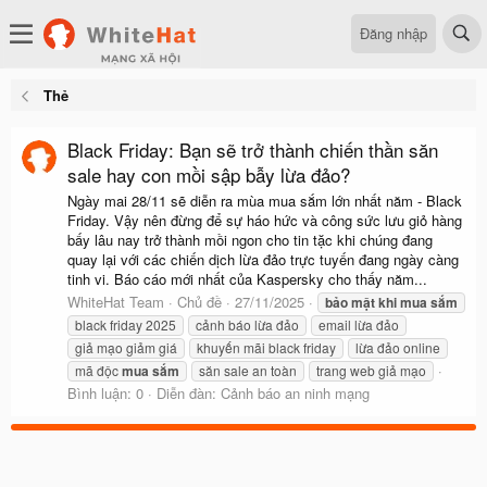
Đăng nhập
Thẻ
Black Friday: Bạn sẽ trở thành chiến thần săn
sale hay con mồi sập bẫy lừa đảo?
Ngày mai 28/11 sẽ diễn ra mùa mua sắm lớn nhất năm - Black
Friday. Vậy nên đừng để sự háo hức và công sức lưu giỏ hàng
bấy lâu nay trở thành mồi ngon cho tin tặc khi chúng đang
quay lại với các chiến dịch lừa đảo trực tuyến đang ngày càng
tinh vi. Báo cáo mới nhất của Kaspersky cho thấy năm...
WhiteHat Team
Chủ đề
27/11/2025
bảo
mật
khi
mua
sắm
black friday 2025
cảnh báo lừa đảo
email lừa đảo
giả mạo giảm giá
khuyến mãi black friday
lừa đảo online
mã độc
mua
sắm
săn sale an toàn
trang web giả mạo
Bình luận: 0
Diễn đàn:
Cảnh báo an ninh mạng