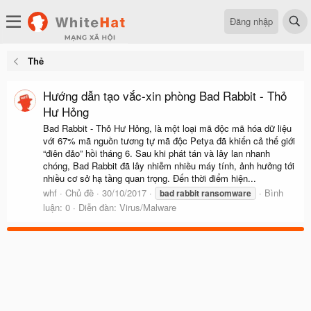
Đăng nhập
Thẻ
Hướng dẫn tạo vắc-xin phòng Bad Rabbit - Thỏ
Hư Hỏng
Bad Rabbit - Thỏ Hư Hỏng, là một loại mã độc mã hóa dữ liệu
với 67% mã nguồn tương tự mã độc Petya đã khiến cả thế giới
“điên đảo” hồi tháng 6. Sau khi phát tán và lây lan nhanh
chóng, Bad Rabbit đã lây nhiễm nhiều máy tính, ảnh hưởng tới
nhiều cơ sở hạ tầng quan trọng. Đến thời điểm hiện...
whf
Chủ đề
30/10/2017
Bình
bad
rabbit
ransomware
luận: 0
Diễn đàn:
Virus/Malware