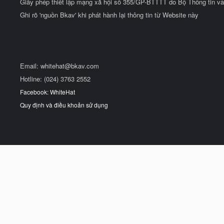
Giấy phép thiết lập mạng xã hội số 355/GP-BTTTT do Bộ Thông tin và
Ghi rõ 'nguồn Bkav' khi phát hành lại thông tin từ Website này
Email:
whitehat@bkav.com
Hotline: (024) 3763 2552
Facebook: WhiteHat
Quy định và điều khoản sử dụng