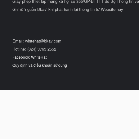
Giấy phép thiết lập mạng xã hội số 355/GP-BTTTT do Bộ Thông tin và
Ghi rõ 'nguồn Bkav' khi phát hành lại thông tin từ Website này
Email:
whitehat@bkav.com
Hotline: (024) 3763 2552
Facebook: WhiteHat
Quy định và điều khoản sử dụng