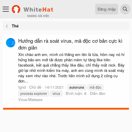
Đăng nhập
Thẻ
Hướng dẫn rà soát virus, mã độc cơ bản cực kì
đơn giản
Xin chào anh em, mình có thằng em tên là từa, hôm nay nó hí
hửng bảo em mới tải được phần mềm tự tăng like trên
facebook, kết quả chẳng thấy like đâu, chỉ thấy mất nick. Bây
giờ lại nhờ mình kiểm tra máy, anh em cùng mình rà soát máy
này xem như nào nhé. Trước tiên mình sử dụng 2 công cụ
đơn...
tgnd
Chủ đề
14/11/2021
autoruns
mã độc
Bình luận: 8
Diễn đàn:
process explorer
virus
Virus/Malware