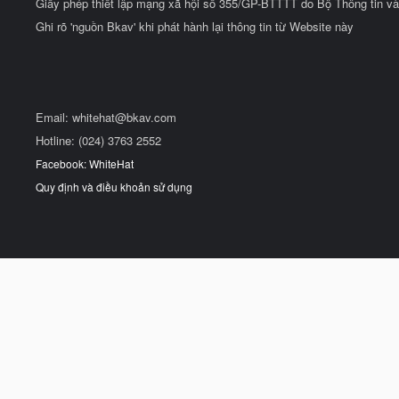
Giấy phép thiết lập mạng xã hội số 355/GP-BTTTT do Bộ Thông tin và
Ghi rõ 'nguồn Bkav' khi phát hành lại thông tin từ Website này
Email:
whitehat@bkav.com
Hotline: (024) 3763 2552
Facebook: WhiteHat
Quy định và điều khoản sử dụng