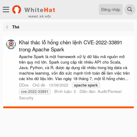
Đăng nhập
Thẻ
Khai thác lỗ hổng chèn lệnh CVE-2022-33891
trong Apache Spark
Apache Spark là một framework xử lý dữ liệu mã nguồn mở
trên quy mô lớn. Spark cung cấp rất nhiều API cho Scala,
Java, Python, và R, được áp dụng rất nhiều trong big data và
machine learning, vốn đòi sức mạnh tính toán để làm việc trên
các kho dữ liệu lớn. Vào ngày 18 tháng 7, một lỗ hổng chèn...
DDos
Chủ đề
10/09/2022
apache
spark
Bình luận: 0
Diễn đàn:
Audit/Pentest
cve-2022-33891
Security