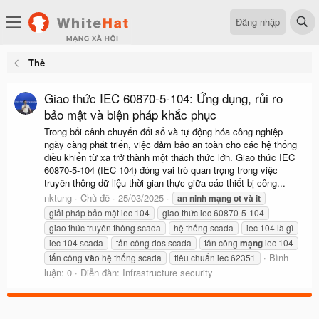
Đăng nhập
Thẻ
Giao thức IEC 60870-5-104: Ứng dụng, rủi ro
bảo mật và biện pháp khắc phục
Trong bối cảnh chuyển đổi số và tự động hóa công nghiệp
ngày càng phát triển, việc đảm bảo an toàn cho các hệ thống
điều khiển từ xa trở thành một thách thức lớn. Giao thức IEC
60870-5-104 (IEC 104) đóng vai trò quan trọng trong việc
truyền thông dữ liệu thời gian thực giữa các thiết bị công...
nktung
Chủ đề
25/03/2025
an
ninh
mạng
ot
và
it
giải pháp bảo mật iec 104
giao thức iec 60870-5-104
giao thức truyền thông scada
hệ thống scada
iec 104 là gì
iec 104 scada
tấn công dos scada
tấn công
mạng
iec 104
Bình
tấn công
và
o hệ thống scada
tiêu chuẩn iec 62351
luận: 0
Diễn đàn:
Infrastructure security