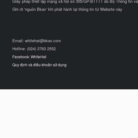
Giấy phép thiết lập mạng xã hội số 355/GP-BTTTT do Bộ Thông tin và
Ghi rõ 'nguồn Bkav' khi phát hành lại thông tin từ Website này
Email:
whitehat@bkav.com
Hotline: (024) 3763 2552
Facebook: WhiteHat
Quy định và điều khoản sử dụng