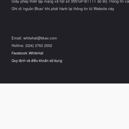
Giấy phép thiết lập mạng xã hội số 355/GP-BTTTT do Bộ Thông tin và
Ghi rõ 'nguồn Bkav' khi phát hành lại thông tin từ Website này
Email:
whitehat@bkav.com
Hotline: (024) 3763 2552
Facebook: WhiteHat
Quy định và điều khoản sử dụng