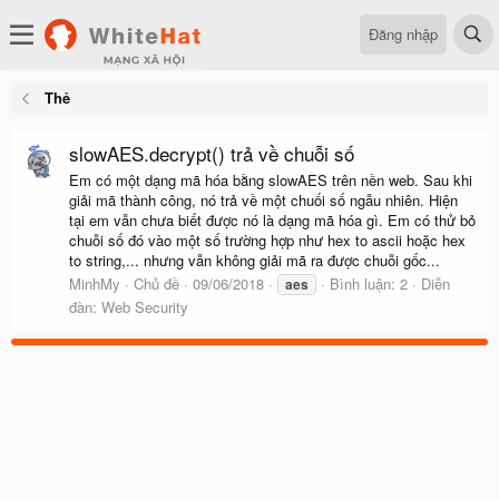
Đăng nhập
Thẻ
slowAES.decrypt() trả về chuỗi số
Em có một dạng mã hóa bằng slowAES trên nền web. Sau khi
giải mã thành công, nó trả về một chuối số ngẫu nhiên. Hiện
tại em vẫn chưa biết được nó là dạng mã hóa gì. Em có thử bỏ
chuỗi số đó vào một số trường hợp như hex to ascii hoặc hex
to string,... nhưng vẫn không giải mã ra được chuỗi gốc...
MinhMy
Chủ đề
09/06/2018
Bình luận: 2
Diễn
aes
đàn:
Web Security