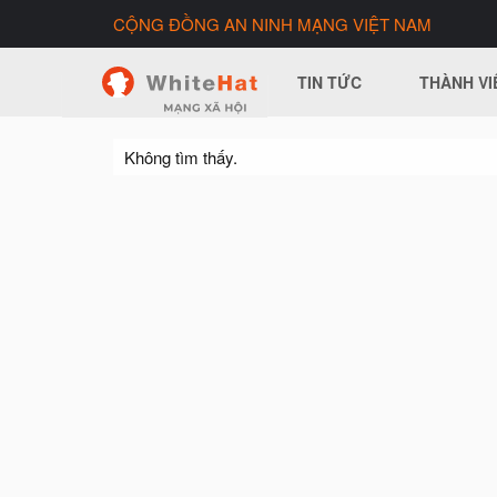
CỘNG ĐỒNG AN NINH MẠNG VIỆT NAM
TIN TỨC
THÀNH VI
Không tìm thấy.