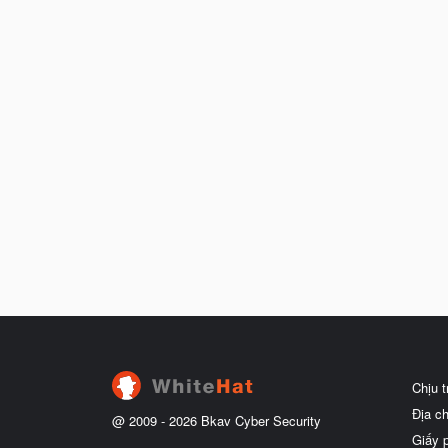
Chịu 
Địa c
@ 2009 -
2026
Bkav Cyber Security
Giấy 