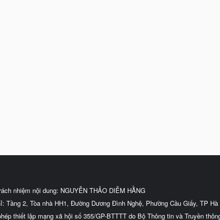
trách nhiệm nội dung: NGUYỄN THẢO DIỄM HẰNG
hỉ: Tầng 2, Tòa nhà HH1, Đường Dương Đình Nghệ, Phường Cầu Giấy, TP Hà 
phép thiết lập mạng xã hội số 355/GP-BTTTT do Bộ Thông tin và Truyền thôn