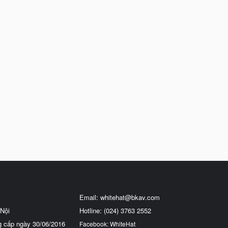
Email:
whitehat@bkav.com
Nội
Hotline: (024) 3763 2552
g cấp ngày 30/06/2016
Facebook: WhiteHat