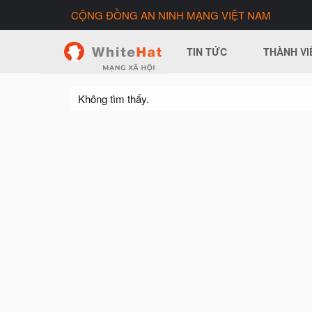
CỘNG ĐỒNG AN NINH MẠNG VIỆT NAM
TIN TỨC
THÀNH VI
Không tìm thấy.