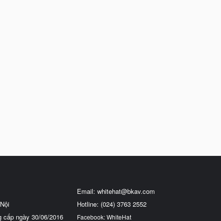
Email:
whitehat@bkav.com
Nội
Hotline: (024) 3763 2552
g cấp ngày 30/06/2016
Facebook: WhiteHat