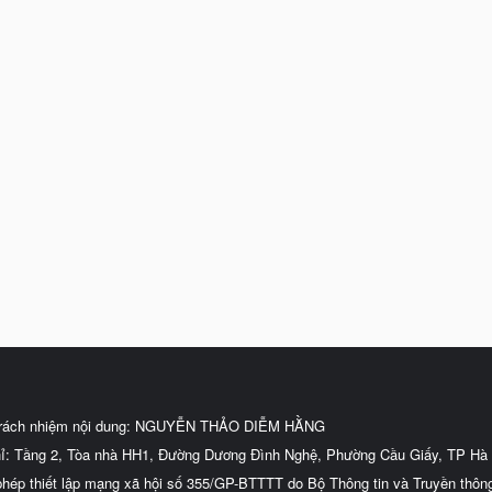
trách nhiệm nội dung: NGUYỄN THẢO DIỄM HẰNG
hỉ: Tầng 2, Tòa nhà HH1, Đường Dương Đình Nghệ, Phường Cầu Giấy, TP Hà 
phép thiết lập mạng xã hội số 355/GP-BTTTT do Bộ Thông tin và Truyền thôn