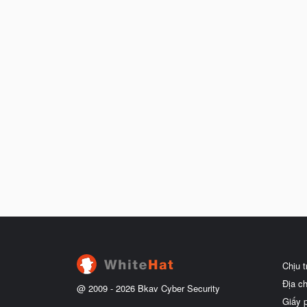
Chịu 
Địa c
@ 2009 -
2026
Bkav Cyber Security
Giấy 