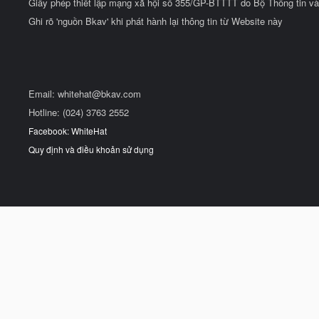
Giấy phép thiết lập mạng xã hội số 355/GP-BTTTT do Bộ Thông tin và
Ghi rõ 'nguồn Bkav' khi phát hành lại thông tin từ Website này
Email:
whitehat@bkav.com
Hotline: (024) 3763 2552
Facebook: WhiteHat
Quy định và điều khoản sử dụng