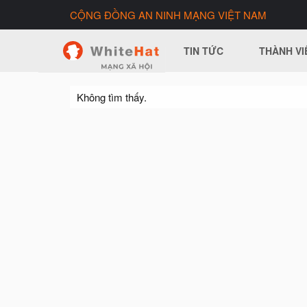
CỘNG ĐỒNG AN NINH MẠNG VIỆT NAM
TIN TỨC
THÀNH VI
Không tìm thấy.