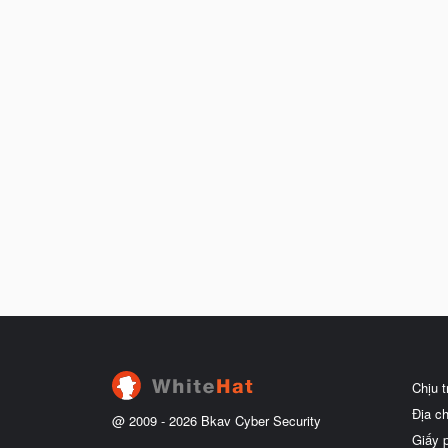
Chịu 
Địa c
@ 2009 -
2026
Bkav Cyber Security
Giấy 