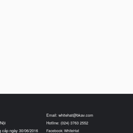
Email:
whitehat@bkav.com
Nội
Hotline: (024) 3763 2552
g cấp ngày 30/06/2016
Facebook: WhiteHat