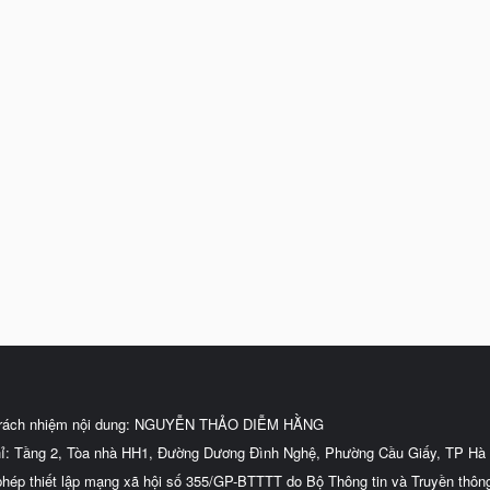
trách nhiệm nội dung: NGUYỄN THẢO DIỄM HẰNG
hỉ: Tầng 2, Tòa nhà HH1, Đường Dương Đình Nghệ, Phường Cầu Giấy, TP Hà 
phép thiết lập mạng xã hội số 355/GP-BTTTT do Bộ Thông tin và Truyền thôn