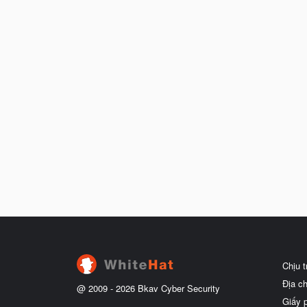
Chịu 
Địa c
@ 2009 -
2026
Bkav Cyber Security
Giấy 