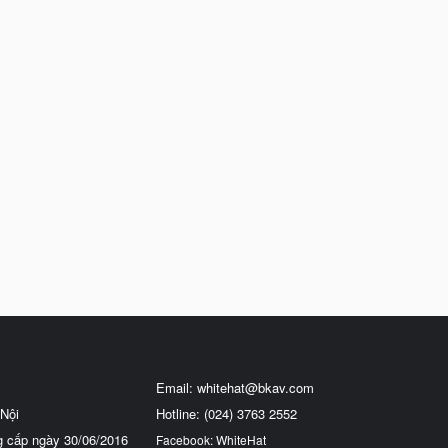
Email:
whitehat@bkav.com
Nội
Hotline: (024) 3763 2552
g cấp ngày 30/06/2016
Facebook: WhiteHat