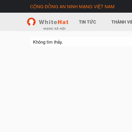
CỘNG ĐỒNG AN NINH MẠNG VIỆT NAM
TIN TỨC
THÀNH VI
Không tìm thấy.