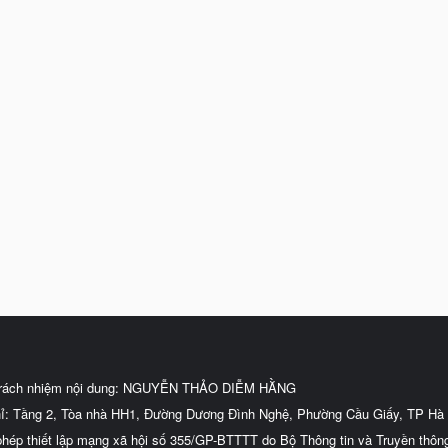
trách nhiệm nội dung: NGUYỄN THẢO DIỄM HẰNG
hỉ: Tầng 2, Tòa nhà HH1, Đường Dương Đình Nghệ, Phường Cầu Giấy, TP Hà 
phép thiết lập mạng xã hội số 355/GP-BTTTT do Bộ Thông tin và Truyền thôn