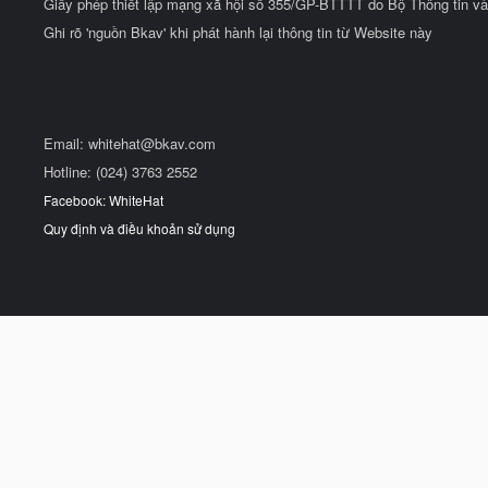
Giấy phép thiết lập mạng xã hội số 355/GP-BTTTT do Bộ Thông tin và
Ghi rõ 'nguồn Bkav' khi phát hành lại thông tin từ Website này
Email:
whitehat@bkav.com
Hotline: (024) 3763 2552
Facebook: WhiteHat
Quy định và điều khoản sử dụng