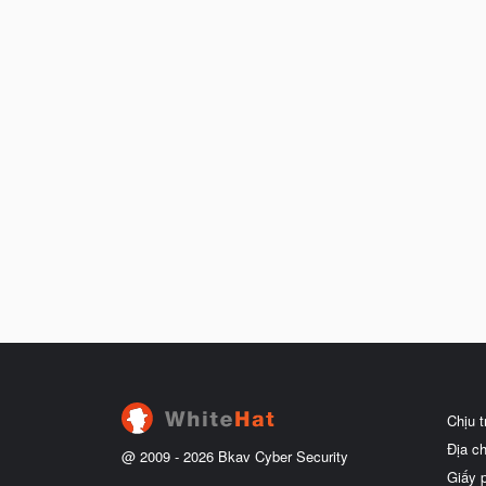
Chịu 
Địa c
@ 2009 -
2026
Bkav Cyber Security
Giấy 