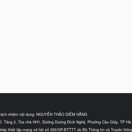
trách nhiệm nội dung: NGUYỄN THẢO DIỄM HẰNG
hỉ: Tầng 2, Tòa nhà HH1, Đường Dương Đình Nghệ, Phường Cầu Giấy, TP Hà 
phép thiết lập mạng xã hội số 355/GP-BTTTT do Bộ Thông tin và Truyền thôn