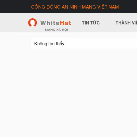
CỘNG ĐỒNG AN NINH MẠNG VIỆT NAM
TIN TỨC
THÀNH VI
Không tìm thấy.