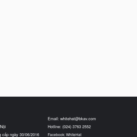
Email:
whitehat@bkav.com
Nội
Hotline: (024) 3763 2552
g cấp ngày 30/06/2016
Facebook: WhiteHat