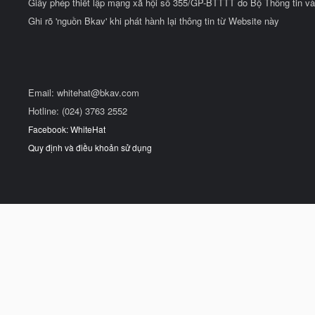
Giấy phép thiết lập mạng xã hội số 355/GP-BTTTT do Bộ Thông tin và
Ghi rõ 'nguồn Bkav' khi phát hành lại thông tin từ Website này
Email:
whitehat@bkav.com
Hotline: (024) 3763 2552
Facebook: WhiteHat
Quy định và điều khoản sử dụng