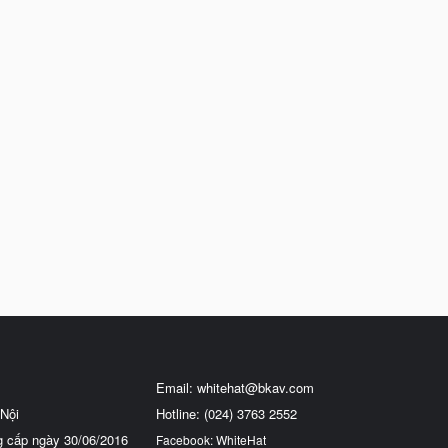
Email:
whitehat@bkav.com
Nội
Hotline: (024) 3763 2552
g cấp ngày 30/06/2016
Facebook: WhiteHat