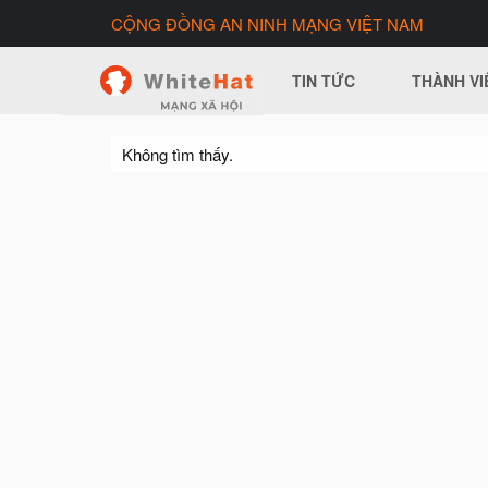
CỘNG ĐỒNG AN NINH MẠNG VIỆT NAM
TIN TỨC
THÀNH VI
Không tìm thấy.