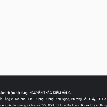
trách nhiệm nội dung: NGUYỄN THẢO DIỄM HẰNG
hỉ: Tầng 2, Tòa nhà HH1, Đường Dương Đình Nghệ, Phường Cầu Giấy, TP Hà 
phép thiết lập mạng xã hội số 355/GP-BTTTT do Bộ Thông tin và Truyền thôn