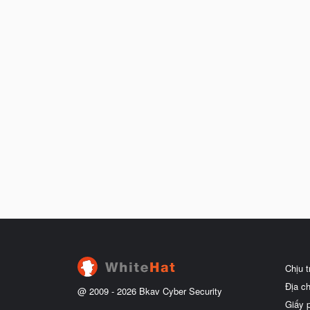
Chịu 
Địa c
@ 2009 -
2026
Bkav Cyber Security
Giấy 