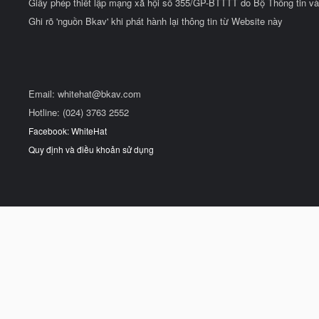
Giấy phép thiết lập mạng xã hội số 355/GP-BTTTT do Bộ Thông tin và
Ghi rõ 'nguồn Bkav' khi phát hành lại thông tin từ Website này
Email:
whitehat@bkav.com
Hotline: (024) 3763 2552
Facebook: WhiteHat
Quy định và điều khoản sử dụng