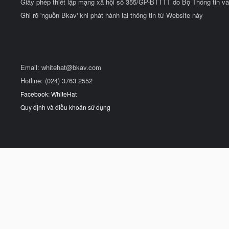
Giấy phép thiết lập mạng xã hội số 355/GP-BTTTT do Bộ Thông tin và
Ghi rõ 'nguồn Bkav' khi phát hành lại thông tin từ Website này
Email:
whitehat@bkav.com
Hotline: (024) 3763 2552
Facebook: WhiteHat
Quy định và điều khoản sử dụng