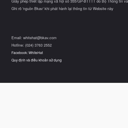
Giấy phép thiết lập mạng xã hội số 355/GP-BTTTT do Bộ Thông tin và
Ghi rõ 'nguồn Bkav' khi phát hành lại thông tin từ Website này
Email:
whitehat@bkav.com
Hotline: (024) 3763 2552
Facebook: WhiteHat
Quy định và điều khoản sử dụng